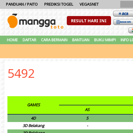
PANDUAN / PAITO
PREDIKSI TOGEL
VEGASNET
RESULT HARI INI
HOME
DAFTAR
CARA BERMAIN
BANTUAN
BUKU MIMPI
INFO 
5492
GAMES
AS
4D
5
3D Belakang
-