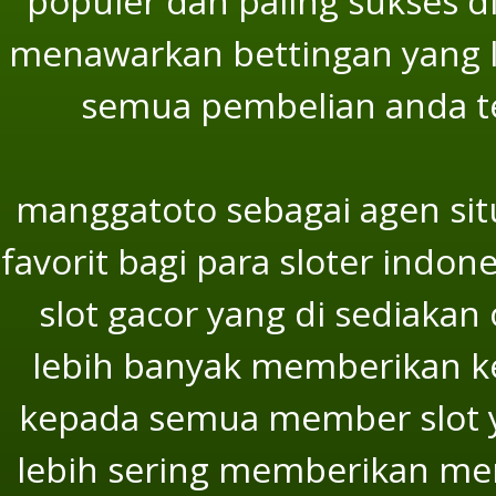
populer dan paling sukses d
menawarkan bettingan yang l
semua pembelian anda te
manggatoto sebagai agen si
favorit bagi para sloter indone
slot gacor yang di sediaka
lebih banyak memberikan 
kepada semua member slot y
lebih sering memberikan m