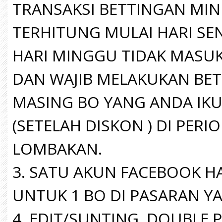
TRANSAKSI BETTINGAN MIN
TERHITUNG MULAI HARI SEN
HARI MINGGU TIDAK MASU
DAN WAJIB MELAKUKAN BET
MASING BO YANG ANDA IKUT
(SETELAH DISKON ) DI PERI
LOMBAKAN.
3. SATU AKUN FACEBOOK H
UNTUK 1 BO DI PASARAN Y
4. EDIT/SUNTING, DOUBLE