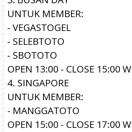
UNTUK MEMBER:
- VEGASTOGEL
- SELEBTOTO
- SBOTOTO
OPEN 13:00 - CLOSE 15:00 W
4. SINGAPORE
UNTUK MEMBER:
- MANGGATOTO
OPEN 15:00 - CLOSE 17:00 W