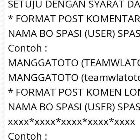
SETUJU DENGAN SYARAT D
* FORMAT POST KOMENTAR
NAMA BO SPASI (USER) SPASI
Contoh :
MANGGATOTO (TEAMWLATOT
MANGGATOTO (teamwlatoto)
* FORMAT POST KOMEN LO
NAMA BO SPASI (USER) SPASI
xxxx*xxxx*xxxx*xxxx*xxxx
Contoh :