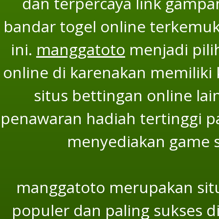
dan terpercaya link gampan
bandar togel online terkemuka
ini.
manggatoto
menjadi pili
online di karenakan memiliki 
situs bettingan online l
penawaran hadiah tertinggi p
menyediakan game slo
manggatoto merupakan situ
populer dan paling sukses d