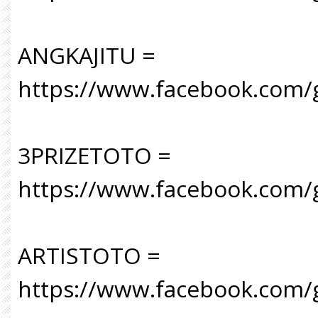
ANGKAJITU =
https://www.facebook.com
3PRIZETOTO =
https://www.facebook.com
ARTISTOTO =
https://www.facebook.com/g