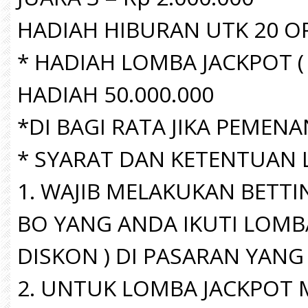
HADIAH HIBURAN UTK 20 O
* HADIAH LOMBA JACKPOT (
HADIAH 50.000.000
*DI BAGI RATA JIKA PEMENA
* SYARAT DAN KETENTUAN
1. WAJIB MELAKUKAN BETTI
BO YANG ANDA IKUTI LOMBA
DISKON ) DI PASARAN YAN
2. UNTUK LOMBA JACKPOT