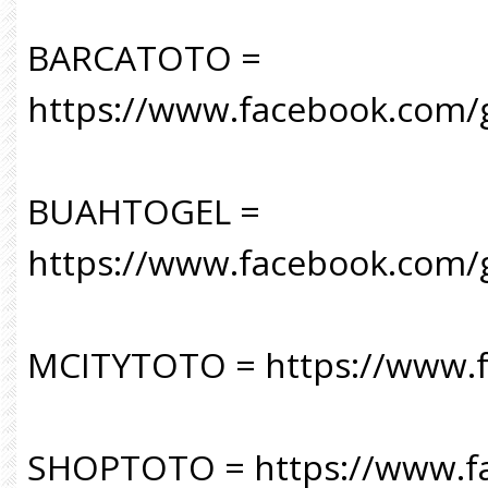
BARCATOTO =
https://www.facebook.com/g
BUAHTOGEL =
https://www.facebook.com/g
MCITYTOTO = https://www.f
SHOPTOTO = https://www.f