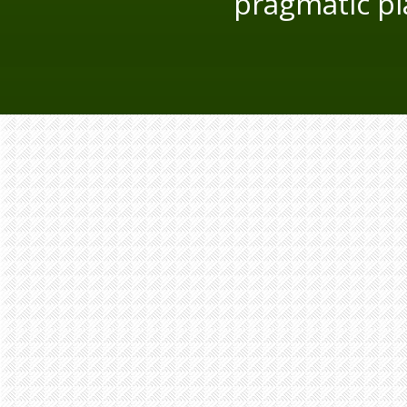
pragmatic p