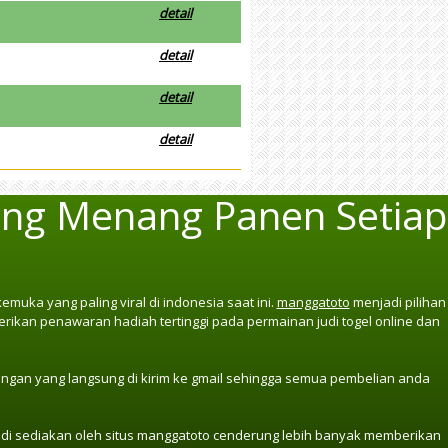
detail
detail
detail
detail
ng Menang Panen Setiap
emuka yang paling viral di indonesia saat ini.
manggatoto
menjadi pilihan
berikan penawaran hadiah tertinggi pada permainan judi togel online dan
ingan yang langsung di kirim ke gmail sehingga semua pembelian anda
ang di sediakan oleh situs manggatoto cenderung lebih banyak memberikan