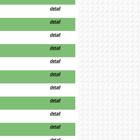
detail
detail
detail
detail
detail
detail
detail
detail
detail
detail
detail