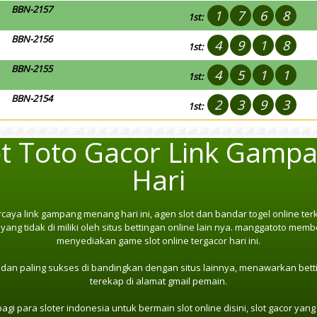
BBN-2157
1
7
6
8
1st:
BBN-2156
4
9
1
8
1st:
BBN-2155
4
5
1
1
1st:
BBN-2154
2
3
9
3
1st:
t Toto Gacor Link Gampa
Hari
rcaya link gampang menang hari ini, agen slot dan bandar togel online terk
yang tidak di miliki oleh situs bettingan online lain nya. manggatoto mem
menyediakan game slot online tergacor hari ini.
an paling sukses di bandingkan dengan situs lainnya, menawarkan bett
terekap di alamat gmail pemain.
agi para sloter indonesia untuk bermain slot online disini, slot gacor y