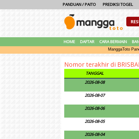
PANDUAN / PAITO
PREDIKSI TOGEL
RES
HOME
DAFTAR
CARA BERMAIN
BA
ManggaToto Panen Setia
Nomor terakhir di BRISBA
TANGGAL
2026-08-08
2026-08-07
2026-08-06
2026-08-05
2026-08-04