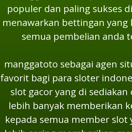
populer dan paling sukses d
menawarkan bettingan yang l
semua pembelian anda te
manggatoto sebagai agen si
favorit bagi para sloter indone
slot gacor yang di sediaka
lebih banyak memberikan 
kepada semua member slot y