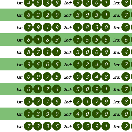
4
5
3
9
3
2
0
1
8
1st:
2nd:
3rd:
6
2
2
9
3
9
3
1
7
1st:
2nd:
3rd:
7
9
1
9
4
8
3
0
5
1st:
2nd:
3rd:
8
1
8
3
1
5
5
5
6
1st:
2nd:
3rd:
8
7
1
1
3
0
0
9
4
1st:
2nd:
3rd:
3
5
0
5
1
2
4
0
7
1st:
2nd:
3rd:
0
9
7
5
0
3
4
8
4
1st:
2nd:
3rd:
6
1
7
4
5
0
9
1
7
1st:
2nd:
3rd:
9
7
7
6
2
1
7
9
8
1st:
2nd:
3rd:
1
3
9
9
4
0
7
0
0
1st:
2nd:
3rd:
7
3
3
6
5
5
9
1
2
1st:
2nd:
3rd: