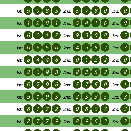
9
9
8
5
5
7
8
0
0
1st:
2nd:
3rd:
1
2
8
1
5
4
1
6
9
1st:
2nd:
3rd:
6
2
1
2
9
3
0
8
5
1st:
2nd:
3rd:
0
6
5
0
4
9
5
7
7
1st:
2nd:
3rd:
8
4
4
6
0
1
2
2
0
1st:
2nd:
3rd:
2
6
9
8
8
2
5
2
8
1st:
2nd:
3rd:
0
7
9
6
5
7
6
0
1
1st:
2nd:
3rd:
5
1
9
3
2
3
3
5
3
1st:
2nd:
3rd:
8
1
7
2
0
8
0
3
2
1st:
2nd:
3rd:
2
7
7
9
8
9
6
3
3
1st:
2nd:
3rd: