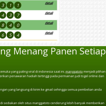
detail
3
1
1
detail
4
3
7
detail
8
4
0
detail
6
5
4
ng Menang Panen Setiap
emuka yang paling viral di indonesia saat ini.
manggatoto
menjadi pilihan
berikan penawaran hadiah tertinggi pada permainan judi togel online dan
ingan yang langsung di kirim ke gmail sehingga semua pembelian anda
ang di sediakan oleh situs manggatoto cenderung lebih banyak memberikan