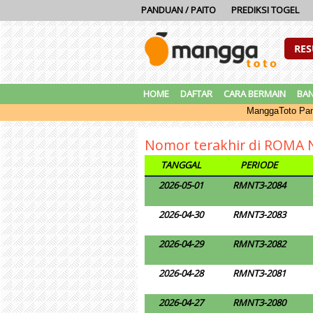
PANDUAN / PAITO
PREDIKSI TOGEL
RES
HOME
DAFTAR
CARA BERMAIN
BA
ManggaToto Panen Seti
Nomor terakhir di ROMA N
TANGGAL
PERIODE
2026-05-01
RMNT3-2084
2026-04-30
RMNT3-2083
2026-04-29
RMNT3-2082
2026-04-28
RMNT3-2081
2026-04-27
RMNT3-2080