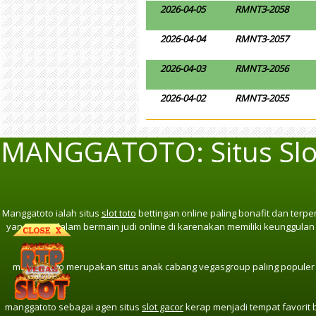
2026-04-05
RMNT3-2058
2026-04-04
RMNT3-2057
2026-04-03
RMNT3-2056
2026-04-02
RMNT3-2055
MANGGATOTO: Situs Slo
Manggatoto ialah situs
slot toto
bettingan online paling bonafit dan terpe
yang tepat dalam bermain judi online di karenakan memiliki keunggulan 
manggatoto merupakan situs anak cabang vegasgroup paling populer d
manggatoto sebagai agen situs
slot gacor
kerap menjadi tempat favorit b