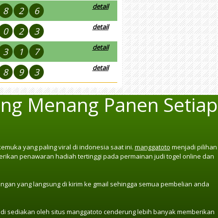
detail
8
2
6
detail
0
2
3
detail
3
1
7
detail
8
9
3
ng Menang Panen Setiap
emuka yang paling viral di indonesia saat ini.
manggatoto
menjadi pilihan
berikan penawaran hadiah tertinggi pada permainan judi togel online dan
ingan yang langsung di kirim ke gmail sehingga semua pembelian anda
ang di sediakan oleh situs manggatoto cenderung lebih banyak memberikan