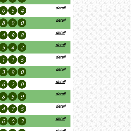
detail
0
6
4
detail
8
9
0
detail
4
9
8
detail
5
4
2
detail
1
1
5
detail
3
9
0
detail
6
2
0
detail
8
5
9
detail
4
7
5
detail
0
0
3
detail