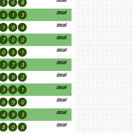
5
6
8
detail
6
1
3
detail
1
9
4
detail
7
0
0
detail
0
5
1
detail
3
7
3
detail
9
9
2
detail
3
6
1
detail
6
9
0
detail
4
9
3
detail
8
0
8