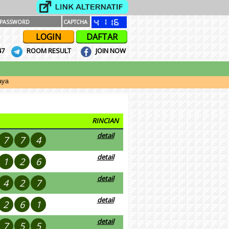
LOGIN
DAFTAR
47
ROOM RESULT
JOIN NOW
RINCIAN
detail
7
7
4
detail
1
2
6
detail
4
2
7
detail
2
6
1
detail
7
5
5