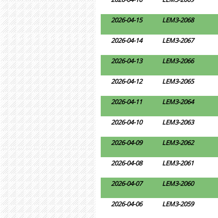
2026-04-15
LEM3-2068
2026-04-14
LEM3-2067
2026-04-13
LEM3-2066
2026-04-12
LEM3-2065
2026-04-11
LEM3-2064
2026-04-10
LEM3-2063
2026-04-09
LEM3-2062
2026-04-08
LEM3-2061
2026-04-07
LEM3-2060
2026-04-06
LEM3-2059