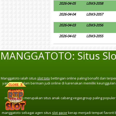
2026-04-05
LEM3-2058
2026-04-04
LEM3-2057
2026-04-03
LEM3-2056
2026-04-02
LEM3-2055
MANGGATOTO: Situs Slo
Manggatoto ialah situs
slot toto
bettingan online paling bonafit dan terpe
yang tepat dalam bermain judi online di karenakan memiliki keunggulan 
manggatoto merupakan situs anak cabang vegasgroup paling populer d
manggatoto sebagai agen situs
slot gacor
kerap menjadi tempat favorit b