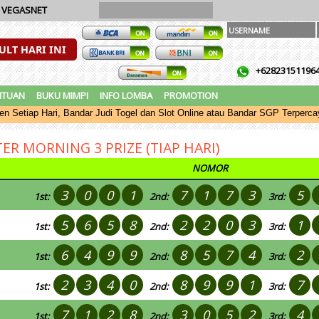
VEGASNET
ULT HARI INI
+62823151196
NTUAN
BUKU MIMPI
INFO LOMBA
PROMOTION
ap Hari, Bandar Judi Togel dan Slot Online atau Bandar SGP Terpercaya
TER MORNING 3 PRIZE (TIAP HARI)
NOMOR
3
0
0
1
7
1
7
3
5
1st:
2nd:
3rd:
5
6
5
8
2
2
0
3
1
1st:
2nd:
3rd:
6
4
9
9
8
5
7
4
2
1st:
2nd:
3rd:
2
3
4
0
8
9
9
1
7
1st:
2nd:
3rd:
7
1
2
8
3
0
5
2
4
1st:
2nd:
3rd: