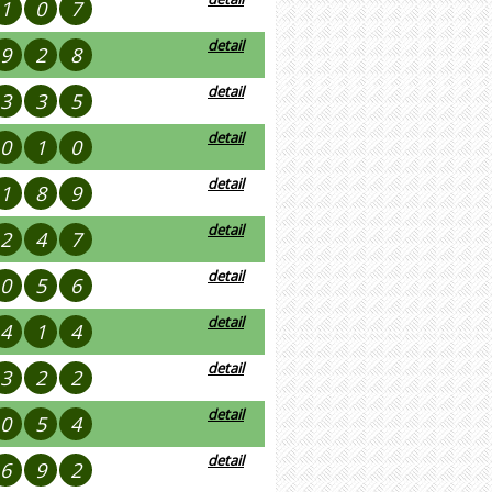
1
0
7
detail
9
2
8
detail
3
3
5
detail
0
1
0
detail
1
8
9
detail
2
4
7
detail
0
5
6
detail
4
1
4
detail
3
2
2
detail
0
5
4
detail
6
9
2