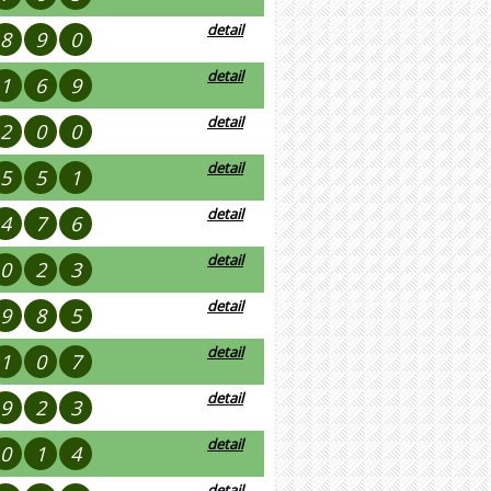
detail
8
9
0
detail
1
6
9
detail
2
0
0
detail
5
5
1
detail
4
7
6
detail
0
2
3
detail
9
8
5
detail
1
0
7
detail
9
2
3
detail
0
1
4
detail