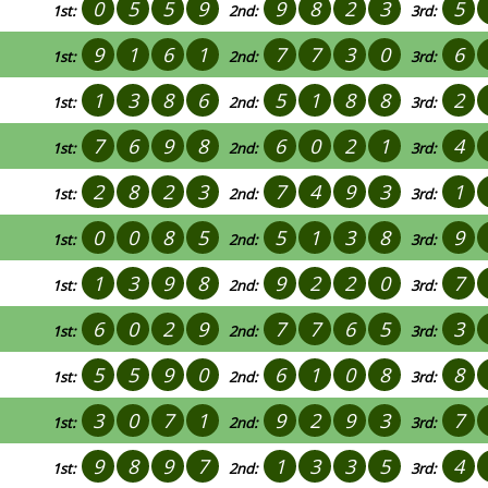
0
5
5
9
9
8
2
3
5
1st:
2nd:
3rd:
9
1
6
1
7
7
3
0
6
1st:
2nd:
3rd:
1
3
8
6
5
1
8
8
2
1st:
2nd:
3rd:
7
6
9
8
6
0
2
1
4
1st:
2nd:
3rd:
2
8
2
3
7
4
9
3
1
1st:
2nd:
3rd:
0
0
8
5
5
1
3
8
9
1st:
2nd:
3rd:
1
3
9
8
9
2
2
0
7
1st:
2nd:
3rd:
6
0
2
9
7
7
6
5
3
1st:
2nd:
3rd:
5
5
9
0
6
1
0
8
8
1st:
2nd:
3rd:
3
0
7
1
9
2
9
3
7
1st:
2nd:
3rd:
9
8
9
7
1
3
3
5
4
1st:
2nd:
3rd: