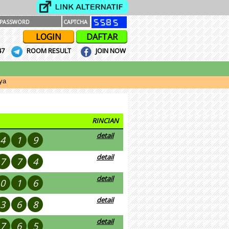
LOGIN
DAFTAR
47
ROOM RESULT
JOIN NOW
RINCIAN
detail
4
1
9
detail
7
7
4
detail
0
1
6
detail
3
6
8
detail
7
6
5