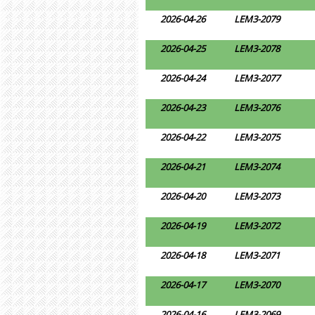
2026-04-26
LEM3-2079
2026-04-25
LEM3-2078
2026-04-24
LEM3-2077
2026-04-23
LEM3-2076
2026-04-22
LEM3-2075
2026-04-21
LEM3-2074
2026-04-20
LEM3-2073
2026-04-19
LEM3-2072
2026-04-18
LEM3-2071
2026-04-17
LEM3-2070
2026-04-16
LEM3-2069