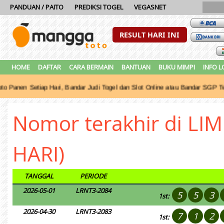
PANDUAN / PAITO
PREDIKSI TOGEL
VEGASNET
RESULT HARI INI
HOME
DAFTAR
CARA BERMAIN
BANTUAN
BUKU MIMPI
INFO 
n Setiap Hari, Bandar Judi Togel dan Slot Online atau Bandar SGP Terper
Nomor terakhir di LIM
HARI)
TANGGAL
PERIODE
2026-05-01
LRNT3-2084
5
5
3
1st:
2026-04-30
LRNT3-2083
7
1
2
1st: